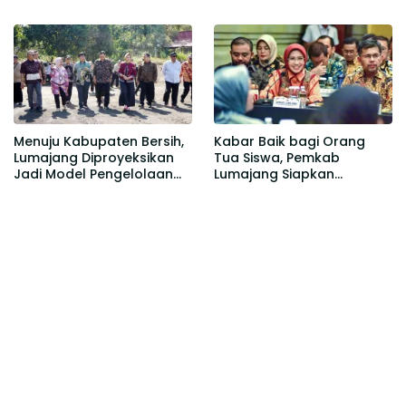
Terverifikasi
Kesejahteraan, Layanan
Kesehatan, dan
Pemberantasan Rokok
Ilegal
Menuju Kabupaten Bersih,
Kabar Baik bagi Orang
Lumajang Diproyeksikan
Tua Siswa, Pemkab
Jadi Model Pengelolaan
Lumajang Siapkan
Sampah Nasional
Seragam Gratis