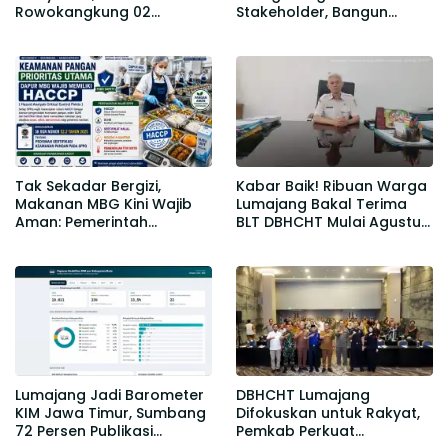
Rowokangkung 02
Stakeholder, Bangun
Terapkan Standar IPAL
Kemitraan Berkelanjutan
Terintegrasi
untuk Kemajuan
Pendidikan
Tak Sekadar Bergizi,
Kabar Baik! Ribuan Warga
Makanan MBG Kini Wajib
Lumajang Bakal Terima
Aman: Pemerintah
BLT DBHCHT Mulai Agustus
Terapkan Standar HACCP
2026
Lumajang Jadi Barometer
DBHCHT Lumajang
KIM Jawa Timur, Sumbang
Difokuskan untuk Rakyat,
72 Persen Publikasi
Pemkab Perkuat