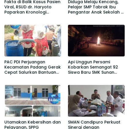
Fakta di Balik Kasus Pasien
Diduga Melaju Kencang,
Viral, RSUD dr. Haryoto
Pelajar SMP Tabrak Ibu
Paparkan Kronologi
Pengantar Anak Sekolah di
Berdasarkan Rekam Medis
Gedangmas
PAC PDI Perjuangan
Api Unggun Persami
Kecamatan Padang Gerak
Kobarkan Semangat 92
Cepat Salurkan Bantuan
Siswa Baru SMK Sunan
Air Bersih bagi Warga
Kalijogo Randuagung
Desa Kedawung
Utamakan Kebersihan dan
SMAN Candipuro Perkuat
Pelayanan, SPPG
Sinergi dengan