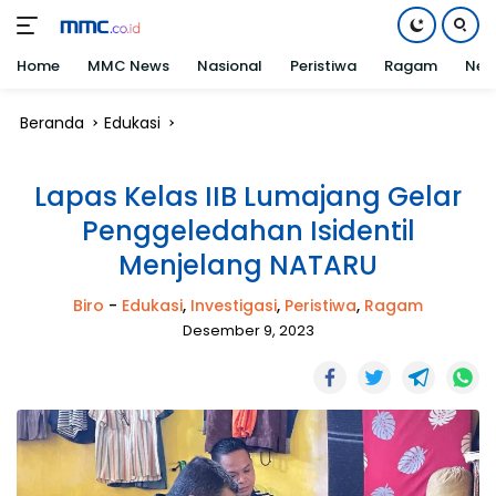
Home
MMC News
Nasional
Peristiwa
Ragam
Net
Langsung
Beranda
Edukasi
ke
konten
Lapas Kelas IIB Lumajang Gelar
Penggeledahan Isidentil
Menjelang NATARU
Biro
-
Edukasi
,
Investigasi
,
Peristiwa
,
Ragam
Desember 9, 2023