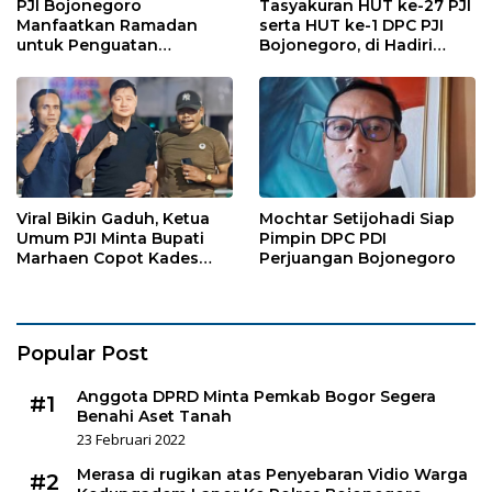
PJI Bojonegoro
Tasyakuran HUT ke-27 PJI
Manfaatkan Ramadan
serta HUT ke-1 DPC PJI
untuk Penguatan
Bojonegoro, di Hadiri
Organisasi dan
Puluhan Wartawan
Kebersamaan
Viral Bikin Gaduh, Ketua
Mochtar Setijohadi Siap
Umum PJI Minta Bupati
Pimpin DPC PDI
Marhaen Copot Kades
Perjuangan Bojonegoro
Sukorejo
Popular Post
Anggota DPRD Minta Pemkab Bogor Segera
#1
Benahi Aset Tanah
23 Februari 2022
Merasa di rugikan atas Penyebaran Vidio Warga
#2