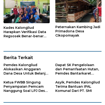
Peternakan Kambing Jadi
Kades Kalongliud
Primadona Desa
Harapkan Verifikasi Data
Cikopomayak
Regsosek Benar-benar
Akurat
Berita Terkait
Pemdes Kalongliud
Dapat SK Pengelolaan
Alokasikan Anggaran
dan Pemanfaatan Hutan,
Dana Desa Untuk Belanja
Pemdes Bantarkaret
Ambulance
Apresiasi Kelompok Tani
Ciguha
Ketua FWBB Singung
Asyik, Pemdes Kalongliud
Penyampaian Pemcam
Terima Bantuan IPAL
Nanggung Soal LPJ Desa
Komunal Dari PT. SMI
Pangkaljaya