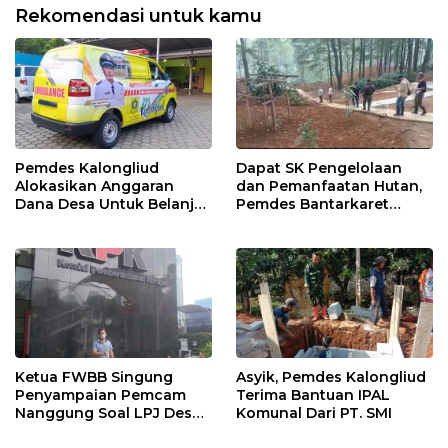
Rekomendasi untuk kamu
Pemdes Kalongliud
Dapat SK Pengelolaan
Alokasikan Anggaran
dan Pemanfaatan Hutan,
Dana Desa Untuk Belanja
Pemdes Bantarkaret
Ambulance
Apresiasi Kelompok Tani
Ciguha
Ketua FWBB Singung
Asyik, Pemdes Kalongliud
Penyampaian Pemcam
Terima Bantuan IPAL
Nanggung Soal LPJ Desa
Komunal Dari PT. SMI
Pangkaljaya