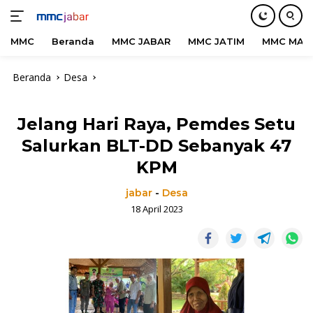
MMC
Beranda
MMC JABAR
MMC JATIM
MMC MAD
Langsung
Beranda
Desa
ke
konten
Jelang Hari Raya, Pemdes Setu
Salurkan BLT-DD Sebanyak 47
KPM
jabar
-
Desa
18 April 2023