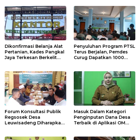
Dikonfirmasi Belanja Alat
Penyuluhan Program PTSL
Pertanian, Kades Pangkal
Terus Berjalan, Pemdes
Jaya Terkesan Berkelit
Curug Dapatkan 1000
Bahkan Menyebut
Kepengurusan Bidang
Beritanya Buruk Terus
Tanah
Forum Konsultasi Publik
Masuk Dalam Kategori
Regsosek Desa
Penginputan Dana Desa
Leuwisadeng Diharapkan
Terbaik di Aplikasi OM
Sebagai Acuan Data Valid
SPAN, Kades
Kalongsawah: Ini Berkat
Kerjasama Semua Pihak