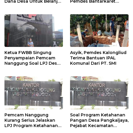
Dana Desa Untuk Belanja
Pemdes Bantarkaret
Ambulance
Apresiasi Kelompok Tani
Ciguha
Ketua FWBB Singung
Asyik, Pemdes Kalongliud
Penyampaian Pemcam
Terima Bantuan IPAL
Nanggung Soal LPJ Desa
Komunal Dari PT. SMI
Pangkaljaya
Pemcam Nanggung
Soal Program Ketahanan
Kurang Serius Jelaskan
Pangan Desa Pangkaljaya,
LPJ Program Ketahanan
Pejabat Kecamatan
Pangan Desa Pangkaljaya
Nanggung Sulit Ditemui