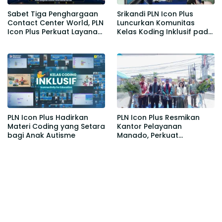
Sabet Tiga Penghargaan
Srikandi PLN Icon Plus
Contact Center World, PLN
Luncurkan Komunitas
Icon Plus Perkuat Layanan
Kelas Koding Inklusif pada
Pelanggan melalui
Hari Anak Nasional
Contact Center ICONNET
PLN Icon Plus Hadirkan
PLN Icon Plus Resmikan
Materi Coding yang Setara
Kantor Pelayanan
bagi Anak Autisme
Manado, Perkuat
Jangkauan Layanan di
Sulawesi Utara