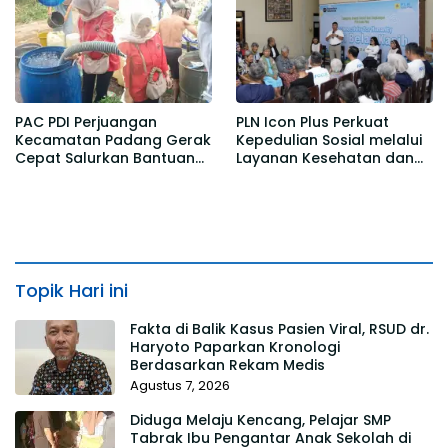
PAC PDI Perjuangan
PLN Icon Plus Perkuat
Kecamatan Padang Gerak
Kepedulian Sosial melalui
Cepat Salurkan Bantuan
Layanan Kesehatan dan
Air Bersih bagi Warga
Bantuan Komprehensif
Desa Kedawung
bagi Lansia di Malang
Topik Hari ini
Fakta di Balik Kasus Pasien Viral, RSUD dr.
Haryoto Paparkan Kronologi
Berdasarkan Rekam Medis
Agustus 7, 2026
Diduga Melaju Kencang, Pelajar SMP
Tabrak Ibu Pengantar Anak Sekolah di