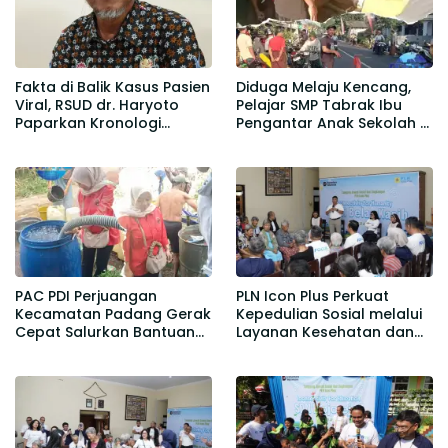
Fakta di Balik Kasus Pasien
Diduga Melaju Kencang,
Viral, RSUD dr. Haryoto
Pelajar SMP Tabrak Ibu
Paparkan Kronologi
Pengantar Anak Sekolah di
Berdasarkan Rekam Medis
Gedangmas
PAC PDI Perjuangan
PLN Icon Plus Perkuat
Kecamatan Padang Gerak
Kepedulian Sosial melalui
Cepat Salurkan Bantuan
Layanan Kesehatan dan
Air Bersih bagi Warga
Bantuan Komprehensif
Desa Kedawung
bagi Lansia di Malang