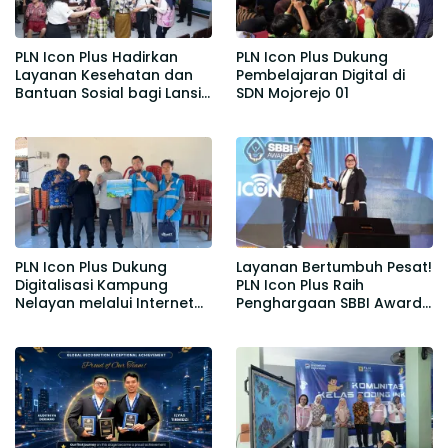
PLN Icon Plus Hadirkan
PLN Icon Plus Dukung
Layanan Kesehatan dan
Pembelajaran Digital di
Bantuan Sosial bagi Lansia
SDN Mojorejo 01
di Rumah Belas Kasih
Malang
PLN Icon Plus Dukung
Layanan Bertumbuh Pesat!
Digitalisasi Kampung
PLN Icon Plus Raih
Nelayan melalui Internet
Penghargaan SBBI Awards
Gratis di Desa Nelayan
2026
Rajatama