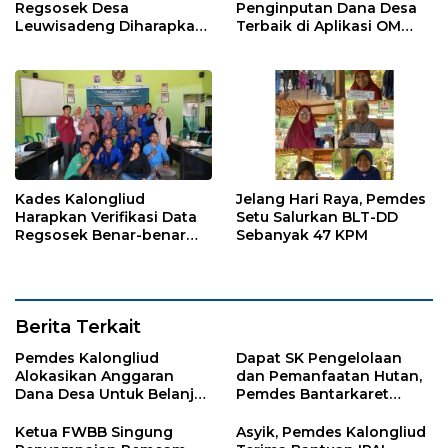
Regsosek Desa
Penginputan Dana Desa
Leuwisadeng Diharapkan
Terbaik di Aplikasi OM
Sebagai Acuan Data Valid
SPAN, Kades
Kalongsawah: Ini Berkat
Kerjasama Semua Pihak
Kades Kalongliud
Jelang Hari Raya, Pemdes
Harapkan Verifikasi Data
Setu Salurkan BLT-DD
Regsosek Benar-benar
Sebanyak 47 KPM
Akurat
Berita Terkait
Pemdes Kalongliud
Dapat SK Pengelolaan
Alokasikan Anggaran
dan Pemanfaatan Hutan,
Dana Desa Untuk Belanja
Pemdes Bantarkaret
Ambulance
Apresiasi Kelompok Tani
Ciguha
Ketua FWBB Singung
Asyik, Pemdes Kalongliud