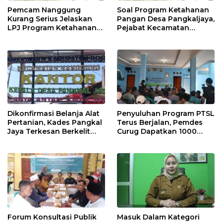
Pemcam Nanggung
Soal Program Ketahanan
Kurang Serius Jelaskan
Pangan Desa Pangkaljaya,
LPJ Program Ketahanan
Pejabat Kecamatan
Pangan Desa Pangkaljaya
Nanggung Sulit Ditemui
Dikonfirmasi Belanja Alat
Penyuluhan Program PTSL
Pertanian, Kades Pangkal
Terus Berjalan, Pemdes
Jaya Terkesan Berkelit
Curug Dapatkan 1000
Bahkan Menyebut
Kepengurusan Bidang
Beritanya Buruk Terus
Tanah
Forum Konsultasi Publik
Masuk Dalam Kategori