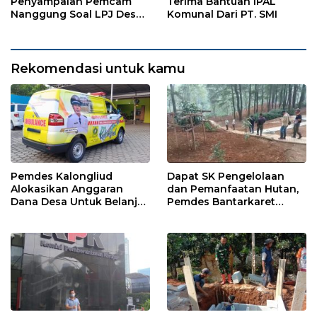
Penyampaian Pemcam
Terima Bantuan IPAL
Nanggung Soal LPJ Desa
Komunal Dari PT. SMI
Pangkaljaya
Rekomendasi untuk kamu
Pemdes Kalongliud
Dapat SK Pengelolaan
Alokasikan Anggaran
dan Pemanfaatan Hutan,
Dana Desa Untuk Belanja
Pemdes Bantarkaret
Ambulance
Apresiasi Kelompok Tani
Ciguha