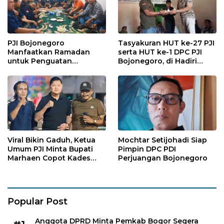
PJI Bojonegoro
Tasyakuran HUT ke-27 PJI
Manfaatkan Ramadan
serta HUT ke-1 DPC PJI
untuk Penguatan
Bojonegoro, di Hadiri
Organisasi dan
Puluhan Wartawan
Kebersamaan
Viral Bikin Gaduh, Ketua
Mochtar Setijohadi Siap
Umum PJI Minta Bupati
Pimpin DPC PDI
Marhaen Copot Kades
Perjuangan Bojonegoro
Sukorejo
Popular Post
Anggota DPRD Minta Pemkab Bogor Segera