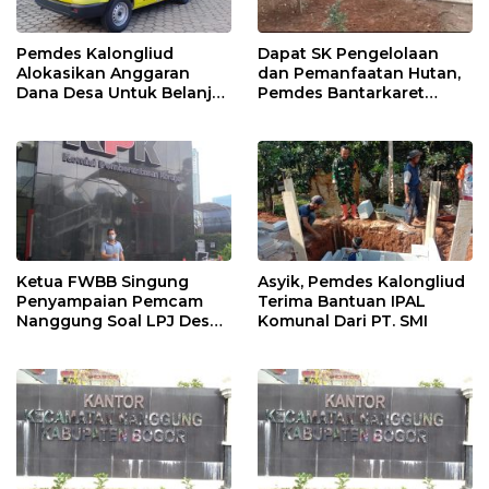
Pemdes Kalongliud
Dapat SK Pengelolaan
Alokasikan Anggaran
dan Pemanfaatan Hutan,
Dana Desa Untuk Belanja
Pemdes Bantarkaret
Ambulance
Apresiasi Kelompok Tani
Ciguha
Ketua FWBB Singung
Asyik, Pemdes Kalongliud
Penyampaian Pemcam
Terima Bantuan IPAL
Nanggung Soal LPJ Desa
Komunal Dari PT. SMI
Pangkaljaya