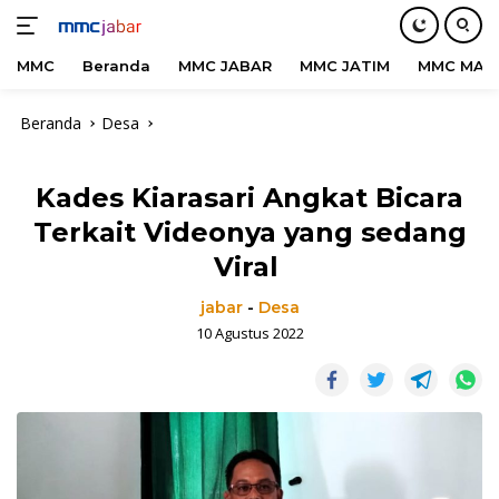
MMC
Beranda
MMC JABAR
MMC JATIM
MMC MAD
Langsung
Beranda
Desa
ke
konten
Kades Kiarasari Angkat Bicara
Terkait Videonya yang sedang
Viral
jabar
-
Desa
10 Agustus 2022