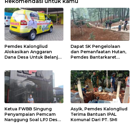
Rekomendasi untuk kamu
Pemdes Kalongliud
Dapat SK Pengelolaan
Alokasikan Anggaran
dan Pemanfaatan Hutan,
Dana Desa Untuk Belanja
Pemdes Bantarkaret
Ambulance
Apresiasi Kelompok Tani
Ciguha
Ketua FWBB Singung
Asyik, Pemdes Kalongliud
Penyampaian Pemcam
Terima Bantuan IPAL
Nanggung Soal LPJ Desa
Komunal Dari PT. SMI
Pangkaljaya