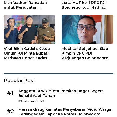
Manfaatkan Ramadan
serta HUT ke-1 DPC PJI
untuk Penguatan
Bojonegoro, di Hadiri
Organisasi dan
Puluhan Wartawan
Kebersamaan
Viral Bikin Gaduh, Ketua
Mochtar Setijohadi Siap
Umum PJI Minta Bupati
Pimpin DPC PDI
Marhaen Copot Kades
Perjuangan Bojonegoro
Sukorejo
Popular Post
Anggota DPRD Minta Pemkab Bogor Segera
#1
Benahi Aset Tanah
23 Februari 2022
Merasa di rugikan atas Penyebaran Vidio Warga
#2
Kedungadem Lapor Ke Polres Bojonegoro