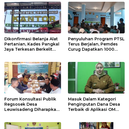
Dikonfirmasi Belanja Alat
Penyuluhan Program PTSL
Pertanian, Kades Pangkal
Terus Berjalan, Pemdes
Jaya Terkesan Berkelit
Curug Dapatkan 1000
Bahkan Menyebut
Kepengurusan Bidang
Beritanya Buruk Terus
Tanah
Forum Konsultasi Publik
Masuk Dalam Kategori
Regsosek Desa
Penginputan Dana Desa
Leuwisadeng Diharapkan
Terbaik di Aplikasi OM
Sebagai Acuan Data Valid
SPAN, Kades
Kalongsawah: Ini Berkat
Kerjasama Semua Pihak