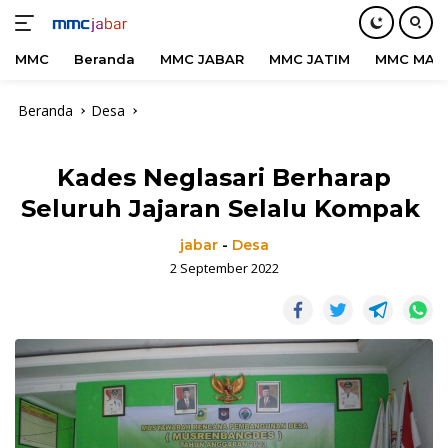
MMC
Beranda
MMC JABAR
MMC JATIM
MMC MAD
Langsung
Beranda
Desa
ke
konten
Kades Neglasari Berharap
Seluruh Jajaran Selalu Kompak
jabar
-
Desa
2 September 2022