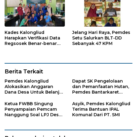
Kades Kalongliud
Jelang Hari Raya, Pemdes
Harapkan Verifikasi Data
Setu Salurkan BLT-DD
Regsosek Benar-benar
Sebanyak 47 KPM
Akurat
Berita Terkait
Pemdes Kalongliud
Dapat SK Pengelolaan
Alokasikan Anggaran
dan Pemanfaatan Hutan,
Dana Desa Untuk Belanja
Pemdes Bantarkaret
Ambulance
Apresiasi Kelompok Tani
Ciguha
Ketua FWBB Singung
Asyik, Pemdes Kalongliud
Penyampaian Pemcam
Terima Bantuan IPAL
Nanggung Soal LPJ Desa
Komunal Dari PT. SMI
Pangkaljaya