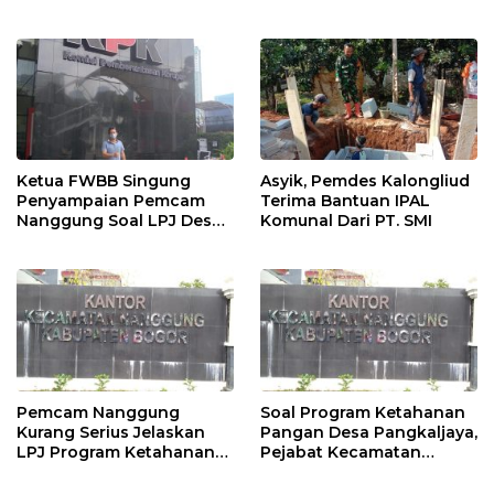
Ambulance
Apresiasi Kelompok Tani
Ciguha
Ketua FWBB Singung
Asyik, Pemdes Kalongliud
Penyampaian Pemcam
Terima Bantuan IPAL
Nanggung Soal LPJ Desa
Komunal Dari PT. SMI
Pangkaljaya
Pemcam Nanggung
Soal Program Ketahanan
Kurang Serius Jelaskan
Pangan Desa Pangkaljaya,
LPJ Program Ketahanan
Pejabat Kecamatan
Pangan Desa Pangkaljaya
Nanggung Sulit Ditemui