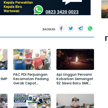
BAGIKAN
PAC PDI Perjuangan
Api Unggun Persami
 SMP
Kecamatan Padang
Kobarkan Semangat
Gerak Cepat
92 Siswa Baru SMK
Salurkan Bantuan Air
Sunan Kalijogo
Bersih bagi Warga
Randuagung
Desa Kedawung