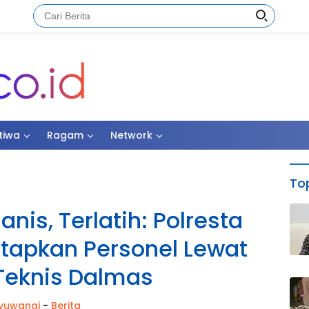
stiwa
Ragam
Network
Top
nis, Terlatih: Polresta
apkan Personel Lewat
 Teknis Dalmas
yuwangi
-
Berita