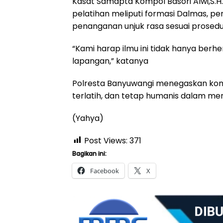
Kasat Samapta Kompol Basori Alwi,S.H.
pelatihan meliputi formasi Dalmas, p
penanganan unjuk rasa sesuai prosedu
“Kami harap ilmu ini tidak hanya berhen
lapangan,” katanya
Polresta Banyuwangi menegaskan ko
terlatih, dan tetap humanis dalam m
(Yahya)
Post Views:
371
Bagikan ini:
Facebook
X