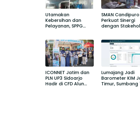
Utamakan
SMAN Candipuro
Kebersihan dan
Perkuat Sinergi
Pelayanan, SPPG
dengan Stakehol
Rowokangkung 02
Bangun Kemitra
Terapkan Standar
Berkelanjutan un
IPAL Terintegrasi
Kemajuan
Pendidikan
ICONNET Jatim dan
Lumajang Jadi
PLN UP3 Sidoarjo
Barometer KIM 
Hadir di CFD Alun
Timur, Sumbang 
Alun Sidoarjo,
Persen Publikasi
Tawarkan Promo
Terverifikasi
Gratis Instalasi dan
Tambah Daya Listrik
50 Persen