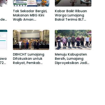
Tak Sekadar Bergizi,
Kabar Baik! Ribuan
Makanan MBG Kini
Warga Lumajang
der,
Wajib Aman:
Bakal Terima BLT
an
Pemerintah
DBHCHT Mulai
tuk
Terapkan Standar
Agustus 2026
HACCP
DBHCHT Lumajang
Menuju Kabupaten
Jawa
Difokuskan untuk
Bersih, Lumajang
72
Rakyat, Pemkab
Diproyeksikan Jadi
Perkuat
Model Pengelolaan
Kesejahteraan,
Sampah Nasional
Layanan Kesehatan,
dan Pemberantasan
Rokok Ilegal