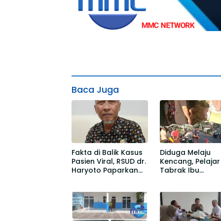
Baca Juga
Fakta di Balik Kasus
Diduga Melaju
Pasien Viral, RSUD dr.
Kencang, Pelajar
Haryoto Paparkan
Tabrak Ibu
Kronologi
Pengantar Anak
Berdasarkan Rekam
Sekolah di
Medis
Gedangmas