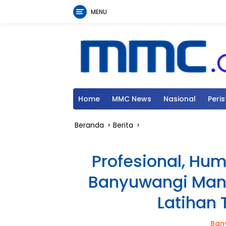
MENU
Langsung
ke
konten
Home
MMC News
Nasional
Peri
Beranda
Berita
Profesional, Huma
Banyuwangi Mant
Latihan
Ban