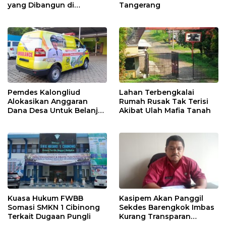
yang Dibangun di
Tangerang
Tempursari Lumajang
untuk Mitigasi Bencana
Pemdes Kalongliud
Lahan Terbengkalai
Alokasikan Anggaran
Rumah Rusak Tak Terisi
Dana Desa Untuk Belanja
Akibat Ulah Mafia Tanah
Ambulance
Kuasa Hukum FWBB
Kasipem Akan Panggil
Somasi SMKN 1 Cibinong
Sekdes Barengkok Imbas
Terkait Dugaan Pungli
Kurang Transparan
Dikonfirmasi Anggaran