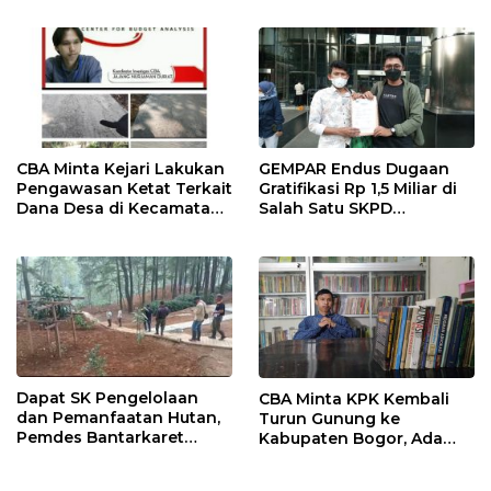
Infrastruktur
CBA Minta Kejari Lakukan
GEMPAR Endus Dugaan
Pengawasan Ketat Terkait
Gratifikasi Rp 1,5 Miliar di
Dana Desa di Kecamatan
Salah Satu SKPD
Jasinga
Kabupaten Bogor
Dapat SK Pengelolaan
CBA Minta KPK Kembali
dan Pemanfaatan Hutan,
Turun Gunung ke
Pemdes Bantarkaret
Kabupaten Bogor, Ada
Apresiasi Kelompok Tani
Temuan 42,9 Miliar
Ciguha