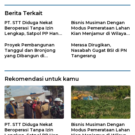
Berita Terkait
PT. STT Diduga Nekat
Bisnis Musiman Dengan
Beroperasi Tanpa Izin
Modus Pemerataan Lahan
Lengkap, Satpol PP Hanya
Kian Menjamur di Wilayah
‘Pura-Pura Tegas?
Sugihwaras
Proyek Pembangunan
Merasa Dirugikan,
Tanggul dan Bronjong
Nasabah Gugat BSI di PN
yang Dibangun di
Tangerang
Tempursari Lumajang
untuk Mitigasi Bencana
Rekomendasi untuk kamu
PT. STT Diduga Nekat
Bisnis Musiman Dengan
Beroperasi Tanpa Izin
Modus Pemerataan Lahan