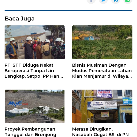
Baca Juga
PT. STT Diduga Nekat
Bisnis Musiman Dengan
Beroperasi Tanpa Izin
Modus Pemerataan Lahan
Lengkap, Satpol PP Hanya
Kian Menjamur di Wilayah
‘Pura-Pura Tegas?
Sugihwaras
Proyek Pembangunan
Merasa Dirugikan,
Tanggul dan Bronjong
Nasabah Gugat BSI di PN