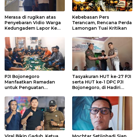
Merasa di rugikan atas
Kebebasan Pers
Penyebaran Vidio Warga
Terancam, Rencana Perda
Kedungadem Lapor Ke
Lamongan Tuai Kritikan
Polres Bojonegoro
PJI Bojonegoro
Tasyakuran HUT ke-27 PJI
Manfaatkan Ramadan
serta HUT ke-1 DPC PJI
untuk Penguatan
Bojonegoro, di Hadiri
Organisasi dan
Puluhan Wartawan
Kebersamaan
Viral Bikin Gaduh, Ketua
Mochtar Setijohadi Siap