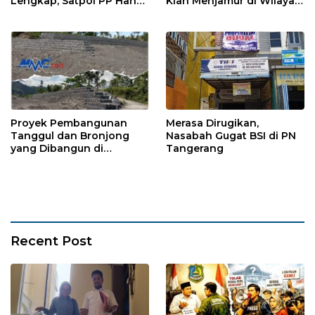
Lengkap, Satpol PP Hanya
Kian Menjamur di Wilayah
‘Pura-Pura Tegas?
Sugihwaras
Proyek Pembangunan
Merasa Dirugikan,
Tanggul dan Bronjong
Nasabah Gugat BSI di PN
yang Dibangun di
Tangerang
Tempursari Lumajang
untuk Mitigasi Bencana
Recent Post