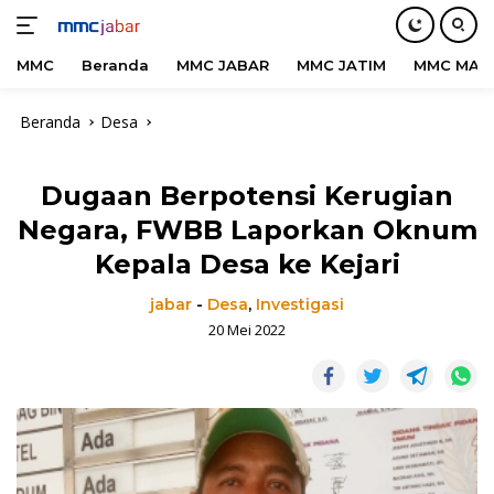
MMC
Beranda
MMC JABAR
MMC JATIM
MMC MAD
Langsung
Beranda
Desa
ke
konten
Dugaan Berpotensi Kerugian
Negara, FWBB Laporkan Oknum
Kepala Desa ke Kejari
jabar
-
Desa
,
Investigasi
20 Mei 2022